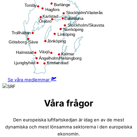
Borlänge
Torsby
Hagfors
Stockholm/Västerås
Karlstad
Eskilstuna
Örebro
Stockholm/Skavsta
Norrköping
Trollhättan
Linköping
Jönköping
Göteborg-Säve
Växjö
Halmstad
Kalmar
Ängelholm/Helsingborg
Ljungbyhed
Kristianstad
Se våra medlemmar
Våra frågor
Den europeiska luftfartskedjan är idag en av de mest
dynamiska och mest lönsamma sektorerna i den europeiska
ekonomin.