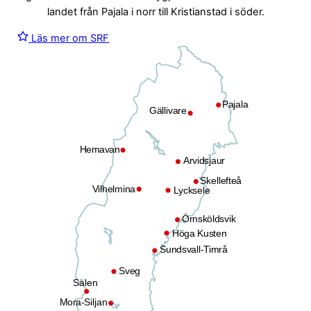
landet från Pajala i norr till Kristianstad i söder.
Läs mer om SRF
Pajala
Gällivare
Hemavan
Arvidsjaur
Skellefteå
Vilhelmina
Lycksele
Örnsköldsvik
Höga Kusten
Sundsvall-Timrå
Sveg
Sälen
Mora-Siljan