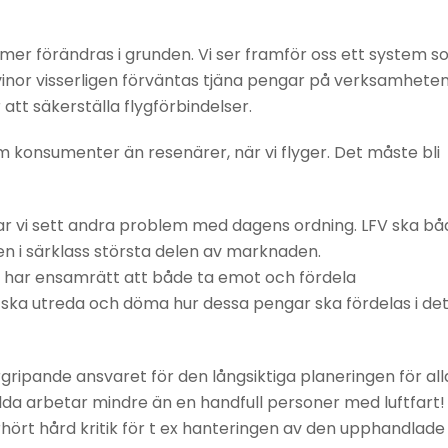
er förändras i grunden. Vi ser framför oss ett system 
vinor visserligen förväntas tjäna pengar på verksamhete
 att säkerställa flygförbindelser.
konsumenter än resenärer, när vi flyger. Det måste bli
r vi sett andra problem med dagens ordning. LFV ska bå
 i särklass största delen av marknaden.
 har ensamrätt att både ta emot och fördela
e ska utreda och döma hur dessa pengar ska fördelas i de
rgripande ansvaret för den långsiktiga planeringen för all
llda arbetar mindre än en handfull personer med luftfart!
erhört hård kritik för t ex hanteringen av den upphandlade