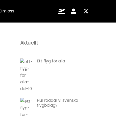
Flygkanalen.se
Intranät
x
Om oss
Aktuellt
Ett flyg för alla
Hur räddar vi svenska
flygbolag?