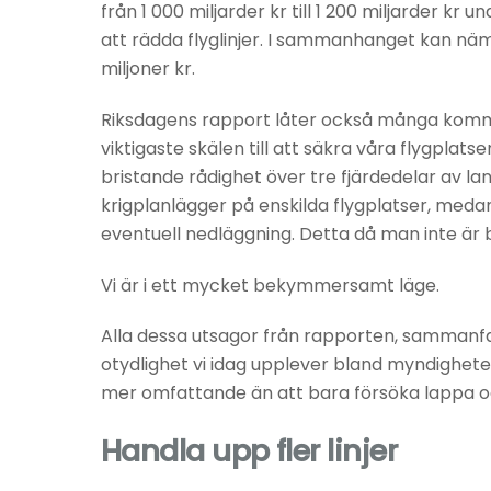
från 1 000 miljarder kr till 1 200 miljarder kr
att rädda flyglinjer. I sammanhanget kan näm
miljoner kr.
Riksdagens rapport låter också många komm
viktigaste skälen till att säkra våra flygplats
bristande rådighet över tre fjärdedelar av l
krigplanlägger på enskilda flygplatser, med
eventuell nedläggning. Detta då man inte är ber
Vi är i ett mycket bekymmersamt läge.
Alla dessa utsagor från rapporten, sammanfal
otydlighet vi idag upplever bland myndigheter
mer omfattande än att bara försöka lappa och
Handla upp fler linjer