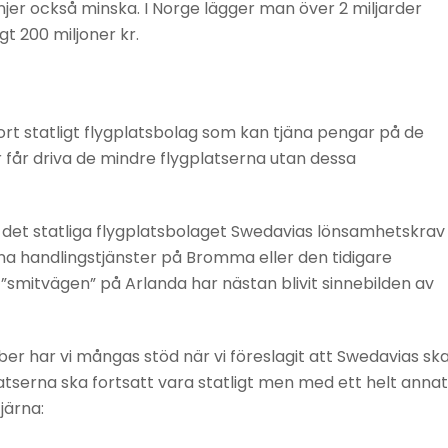
njer också minska. I Norge lägger man över 2 miljarder
gt 200 miljoner kr.
rt statligt flygplatsbolag som kan tjäna pengar på de
får driva de mindre flygplatserna utan dessa
det statliga flygplatsbolaget Swedavias lönsamhetskrav
na handlingstjänster på Bromma eller den tidigare
mitvägen” på Arlanda har nästan blivit sinnebilden av
ber har vi mångas stöd när vi föreslagit att Swedavias sk
tserna ska fortsatt vara statligt men med ett helt annat
järna: