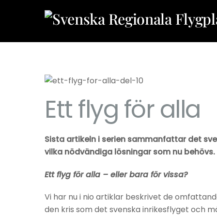
Skip
to
content
Ett flyg för alla
Sista artikeln i serien sammanfattar det sv
vilka nödvändiga lösningar som nu behövs. Fö
Ett flyg för alla – eller bara för vissa?
Vi har nu i nio artiklar beskrivet de omfatt
den kris som det svenska inrikesflyget och må