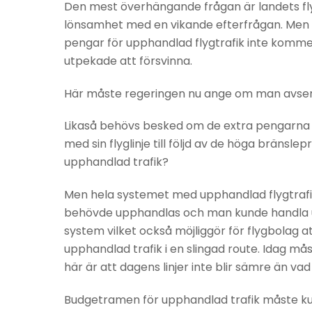
Den mest överhängande frågan är landets flygl
lönsamhet med en vikande efterfrågan. Men äv
pengar för upphandlad flygtrafik inte kommer 
utpekade att försvinna.
Här måste regeringen nu ange om man avser ti
Likaså behövs besked om de extra pengarna av
med sin flyglinje till följd av de höga bräns
upphandlad trafik?
Men hela systemet med upphandlad flygtrafik
behövde upphandlas och man kunde handla upp 
system vilket också möjliggör för flygbolag
upphandlad trafik i en slingad route. Idag måst
här är att dagens linjer inte blir sämre än vad
Budgetramen för upphandlad trafik måste kun