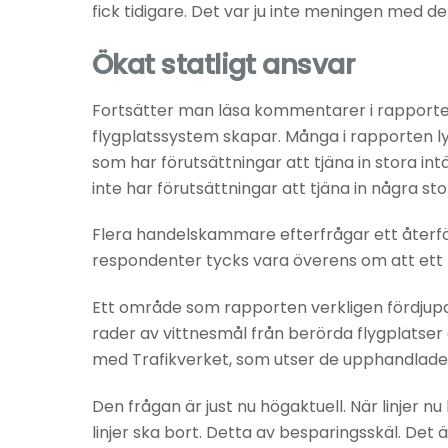
fick tidigare. Det var ju inte meningen med de
Ökat statligt ansvar
Fortsätter man läsa kommentarer i rapport
flygplatssystem skapar. Många i rapporten ly
som har förutsättningar att tjäna in stora i
inte har förutsättningar att tjäna in några stor
Flera handelskammare efterfrågar ett återför
respondenter tycks vara överens om att ett 
Ett område som rapporten verkligen fördjupa
rader av vittnesmål från berörda flygplatser
med Trafikverket, som utser de upphandlade f
Den frågan är just nu högaktuell. När linjer n
linjer ska bort. Detta av besparingsskäl. Det