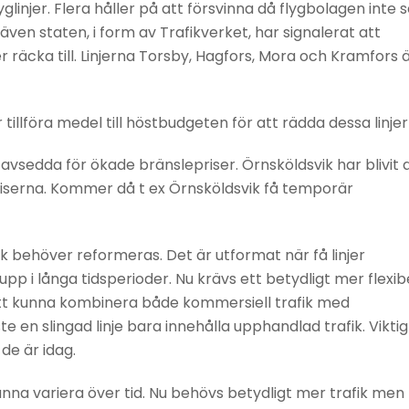
injer. Flera håller på att försvinna då flygbolagen inte s
en staten, i form av Trafikverket, har signalerat att
räcka till. Linjerna Torsby, Hagfors, Mora och Kramfors 
llföra medel till höstbudgeten för att rädda dessa linjer
sedda för ökade bränslepriser. Örnsköldsvik har blivit 
lepriserna. Kommer då t ex Örnsköldsvik få temporär
 behöver reformeras. Det är utformat när få linjer
i långa tidsperioder. Nu krävs ett betydligt mer flexib
 att kunna kombinera både kommersiell trafik med
e en slingad linje bara innehålla upphandlad trafik. Viktig
 de är idag.
na variera över tid. Nu behövs betydligt mer trafik men