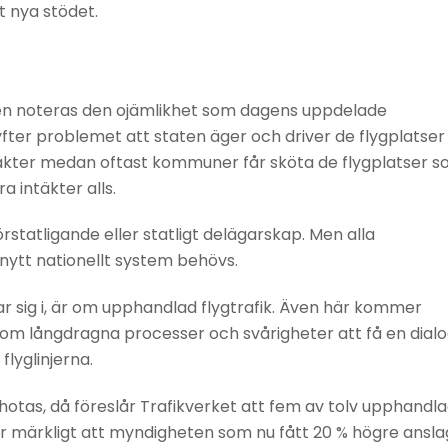
t nya stödet.
en noteras den ojämlikhet som dagens uppdelade
fter problemet att staten äger och driver de flygplatser
ntäkter medan oftast kommuner får sköta de flygplatser 
a intäkter alls.
statligande eller statligt delägarskap. Men alla
nytt nationellt system behövs.
r sig i, är om upphandlad flygtrafik. Även här kommer
 om långdragna processer och svårigheter att få en dial
lyglinjerna.
u hotas, då föreslår Trafikverket att fem av tolv upphandl
 är märkligt att myndigheten som nu fått 20 % högre ansla