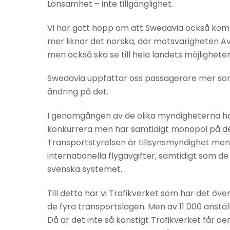
Lönsamhet – inte tillgänglighet.
Vi har gott hopp om att Swedavia också komm
mer liknar det norska, där motsvarigheten A
men också ska se till hela landets möjligheter
Swedavia uppfattar oss passagerare mer som 
ändring på det.
I genomgången av de olika myndigheterna ha
konkurrera men har samtidigt monopol på den
Transportstyrelsen är tillsynsmyndighet men
internationella flygavgifter, samtidigt som d
svenska systemet.
Till detta har vi Trafikverket som har det öve
de fyra transportslagen. Men av 11 000 anstä
Då är det inte så konstigt Trafikverket får o