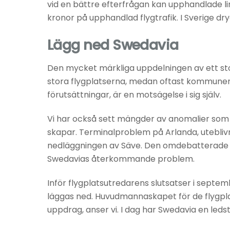
vid en bättre efterfrågan kan upphandlade li
kronor på upphandlad flygtrafik. I Sverige dry
Lägg ned Swedavia
Den mycket märkliga uppdelningen av ett sto
stora flygplatserna, medan oftast kommuner 
förutsättningar, är en motsägelse i sig själv.
Vi har också sett mängder av anomalier som 
skapar. Terminalproblem på Arlanda, utebliv
nedläggningen av Säve. Den omdebatterade ”s
Swedavias återkommande problem.
Inför flygplatsutredarens slutsatser i septem
läggas ned. Huvudmannaskapet för de flygpla
uppdrag, anser vi. I dag har Swedavia en ledst