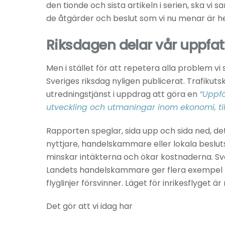
den tionde och sista artikeln i serien, ska 
de åtgärder och beslut som vi nu menar är h
Riksdagen delar vår uppfa
Men i stället för att repetera alla problem v
Sveriges riksdag nyligen publicerat. Trafikut
utredningstjänst i uppdrag att göra en
”Uppfö
utveckling och utmaningar inom ekonomi, til
Rapporten speglar, sida upp och sida ned, det 
nyttjare, handelskammare eller lokala beslutsfa
minskar intäkterna och ökar kostnaderna. Sver
Landets handelskammare ger flera exempel på 
flyglinjer försvinner. Läget för inrikesflyget ä
Det gör att vi idag har