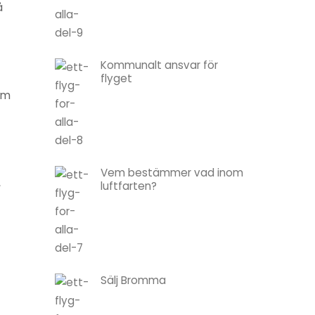
å
Kommunalt ansvar för
flyget
om
Vem bestämmer vad inom
,
luftfarten?
Sälj Bromma