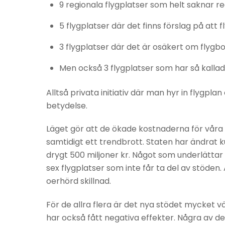
9 regionala flygplatser som helt saknar reg
5 flygplatser där det finns förslag på att f
3 flygplatser där det är osäkert om flygbol
Men också 3 flygplatser som har så kallade
Alltså privata initiativ där man hyr in flygplan
betydelse.
Läget gör att de ökade kostnaderna för våra 
samtidigt ett trendbrott. Staten har ändrat ku
drygt 500 miljoner kr. Något som underlättar f
sex flygplatser som inte får ta del av stöden.
oerhörd skillnad.
För de allra flera är det nya stödet mycket vä
har också fått negativa effekter. Några av de