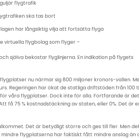
uljär flygtrafik
lygtrafiken ska tas bort
agen har långsiktig vilja att fortsätta flyga
 virtuella flygbolag som flyger –
 och själva bekostar flyglinjerna. En indikation på flygets
flygplatser nu närmar sig 800 miljoner kronors-vallen. M
rs. Regeringen har ökat de statliga driftstöden från 100 ti
ör våra flygplatser. Dock inte för alla. Fortfarande är de
 Att få 75 % kostnadstäckning av staten, eller 0%. Det är e
lkommet. Det är betydligt större och ges till fler. Men de
 mindre flygplatserna har faktiskt fått mindre anslag än 