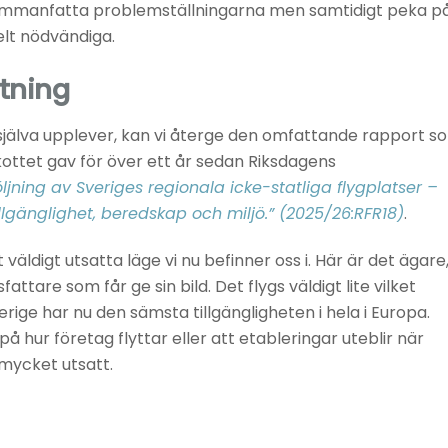
vi sammanfatta problemställningarna men samtidigt peka p
elt nödvändiga.
ttning
i själva upplever, kan vi återge den omfattande rapport s
skottet gav för över ett år sedan Riksdagens
ljning av Sveriges regionala icke-statliga flygplatser –
lgänglighet, beredskap och miljö.” (2025/26:RFR18)
.
väldigt utsatta läge vi nu befinner oss i. Här är det ägare
ttare som får ge sin bild. Det flygs väldigt lite vilket
ige har nu den sämsta tillgängligheten i hela i Europa.
hur företag flyttar eller att etableringar uteblir när
r mycket utsatt.