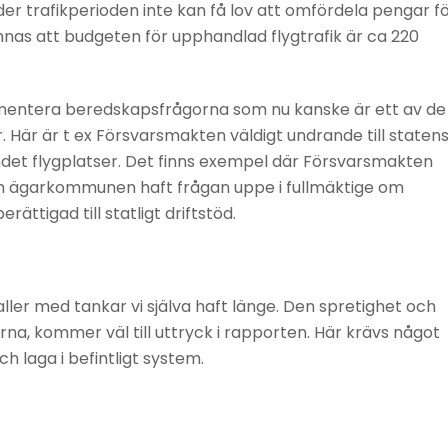
 under trafikperioden inte kan få lov att omfördela pengar f
nas att budgeten för upphandlad flygtrafik är ca 220
entera beredskapsfrågorna som nu kanske är ett av de
er. Här är t ex Försvarsmakten väldigt undrande till staten
andet flygplatser. Det finns exempel där Försvarsmakten
an ägarkommunen haft frågan uppe i fullmäktige om
ättigad till statligt driftstöd.
ler med tankar vi själva haft länge. Den spretighet och
na, kommer väl till uttryck i rapporten. Här krävs något
 laga i befintligt system.