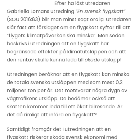
Efter ha läst utredaren
Gabriella Lomans utredning
”En svensk flygskatt”
(SOU 2016:83) blir man minst sagt orolig. Utredaren
slår fast att förslaget om en flygskatt syftar till att
”flygets klimatpåverkan ska minska”. Men sedan
beskrivs i utredningen att en flygskatt har
begränsade effekter på klimatutsläppen och att
den rentav skulle kunna leda till
ökade
utsläpp!
Utredningen beräknar att en flygskatt kan minska
de totala svenska utsläppen med som mest 0,2
miljoner ton per år. Det motsvarar några dygn av
vägtrafikens utsläpp. De bedömer också att
skatten kommer leda till ett ökat bilresande. Är
det då rimligt att införa en flygskatt?
Samtidigt framgår det i utredningen att en
flygskatt riskerar skada svensk ekonomi med