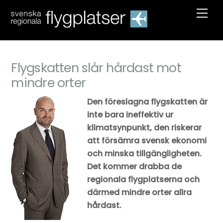
Skip
Men
to
content
Flygskatten slår hårdast mot
mindre orter
Den föreslagna flygskatten är
inte bara ineffektiv ur
klimatsynpunkt, den riskerar
att försämra svensk ekonomi
och minska tillgängligheten.
Det kommer drabba de
regionala flygplatserna och
därmed mindre orter allra
hårdast.