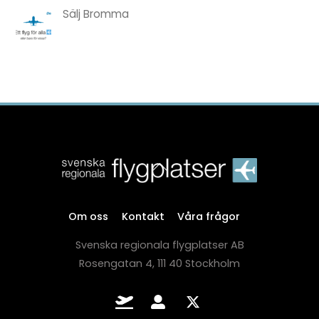
Sälj Bromma
Back
To
Top
Om oss
Kontakt
Våra frågor
Svenska regionala flygplatser AB
Rosengatan 4, 111 40 Stockholm
Flygkanalen.se
Intranät
x