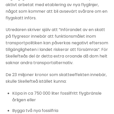
aktivt arbetat med etablering av nya flyglinjer,
något som kommer att bli avsevärt svårare om en
flygskatt införs.
Utredaren skriver själv att ”Införandet av en skatt
på flygresor innebär att funktionsmålet inom
transportpolitiken kan påverkas negativt eftersom
tillgängligheten i landet riskerar att försämras”. För
Skellefteås del är detta extra oroande då dom helt
saknar andra transportalternativ.
De 23 miljoner kronor som skatteeffekten innebär,
skulle Skellefteå istället kunna:
Köpa in ca 750 000 liter fossilfritt flygbränsle
årligen eller
Bygga två nya fossilfria