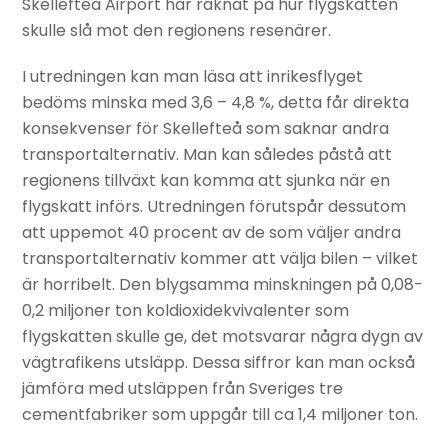
Skellefteå Airport har räknat på hur flygskatten
skulle slå mot den regionens resenärer.
I utredningen kan man läsa att inrikesflyget
bedöms minska med 3,6 – 4,8 %, detta får direkta
konsekvenser för Skellefteå som saknar andra
transportalternativ. Man kan således påstå att
regionens tillväxt kan komma att sjunka när en
flygskatt införs. Utredningen förutspår dessutom
att uppemot 40 procent av de som väljer andra
transportalternativ kommer att välja bilen – vilket
är horribelt. Den blygsamma minskningen på 0,08-
0,2 miljoner ton koldioxidekvivalenter som
flygskatten skulle ge, det motsvarar några dygn av
vägtrafikens utsläpp. Dessa siffror kan man också
jämföra med utsläppen från Sveriges tre
cementfabriker som uppgår till ca 1,4 miljoner ton.