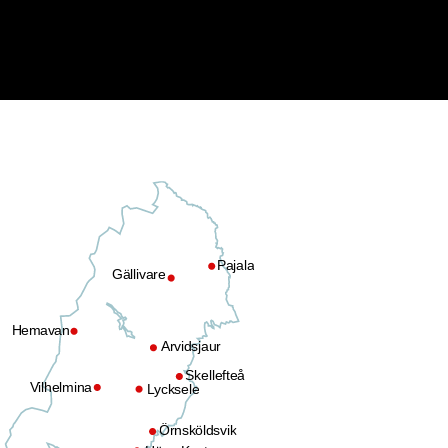
Pajala
Gällivare
Hemavan
Arvidsjaur
Skellefteå
Vilhelmina
Lycksele
Örnsköldsvik