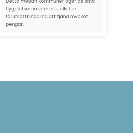
Detta medan kommuner äger de små
flygplatserna som inte alls har
förutsättningarna att tjäna mycket
pengar.