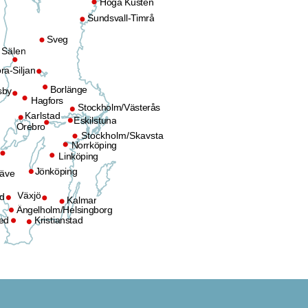
Höga Kusten
Sundsvall-Timrå
Sveg
Sälen
Mora-Siljan
Borlänge
Torsby
Hagfors
Stockholm/Västerås
Karlstad
Eskilstuna
Örebro
Stockholm/Skavsta
Norrköping
Linköping
Jönköping
äve
Växjö
almstad
Kalmar
Ängelholm/Helsingborg
Ljungbyhed
Kristianstad