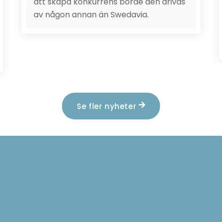
att skapa konkurrens borde den drivas
av någon annan än Swedavia.
Se fler nyheter