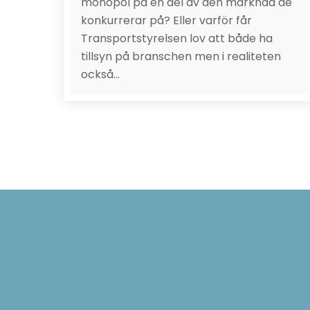
monopol på en del av den marknad de
konkurrerar på? Eller varför får
Transportstyrelsen lov att både ha
tillsyn på branschen men i realiteten
också…