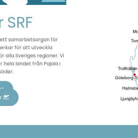
r SRF
 ett samarbetsorgan för
verkar för att utveckla
r alla Sveriges regioner. Vi
 hela landet från Pajala i
Trollhättan
 söder.
Göteborg-S
H
RF
r