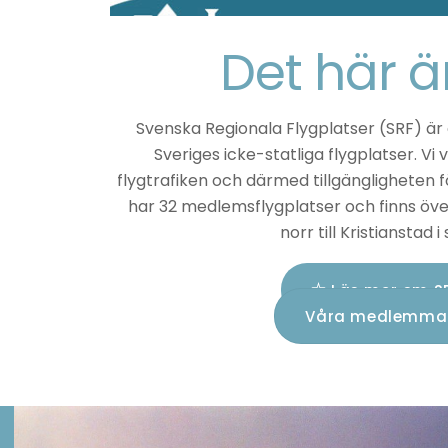
Det här ä
Svenska Regionala Flygplatser (SRF) är
Sveriges icke-statliga flygplatser. Vi 
flygtrafiken och därmed tillgängligheten fö
har 32 medlemsflygplatser och finns över
norr till Kristianstad i
Läs mer om S
Våra medlemma