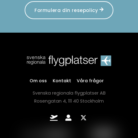
Formulera din resepolicy
Back
To
Top
Om oss
Kontakt
Våra frågor
Svenska regionala flygplatser AB
Rosengatan 4, 111 40 Stockholm
Flygkanalen.se
Intranät
x