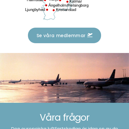
Halmstad
Kalmar
Ängelholm/Helsingborg
Ljungbyhed
Kristianstad
Se våra medlemmar
Våra frågor
Den europeiska luftfartskedjan är idag en av de