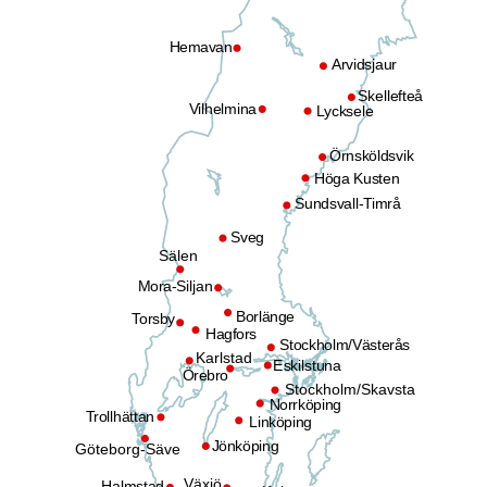
Hemavan
Arvidsjaur
Skellefteå
Vilhelmina
Lycksele
Örnsköldsvik
Höga Kusten
Sundsvall-Timrå
Sveg
Sälen
Mora-Siljan
Borlänge
Torsby
Hagfors
Stockholm/Västerås
Karlstad
Eskilstuna
Örebro
Stockholm/Skavsta
Norrköping
Trollhättan
Linköping
Jönköping
Göteborg-Säve
Växjö